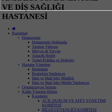
VE DİŞ SAĞLIĞI
HASTANESİ
Kurumsal
Hastanemiz
Hastanemiz Hakkında
Tanıtım Videosu
Misyon & Vizyon
Amaç& Hedef
Temel Politika ve Değerler
Hastane Yönetimi
Başhekim
Başhekim Yardımcısı
İdari ve Mali İşler Müdürü
İdari ve Mali İşler Müdür Yardımcısı
Organizasyon Şeması
Kalite Yönetim Birimi
Komiteler
ACİL DURUM VE AFET YÖNETİMİ
KOMİTESİ
BİLGİ GÜVENLİĞİ KOMİTESİ