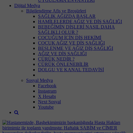
UYGULAMA ENVANTERİ
Dijital Medya
Bilgilendirme Afiş ve Broşürleri
SAĞLIK AĞIZDA BAŞLAR
HAMİLELERDE AĞIZ VE DİŞ SAĞLIĞI
BEBEĞİMİN DİŞLERİ NASIL DAHA
SAĞLIKLI OLUR ?
ÇOCUĞUM İÇİN DİŞ HEKİMİ
ÇOCUK AĞIZ VE DİŞ SAĞLIĞI
BESLENME VE AĞIZ DİŞ SAĞLIĞI
AĞIZ VE DİŞ SAĞLIĞI
ÇÜRÜK NEDİR ?
ÇÜRÜK ÖNLENEBİLİR
DOLGU VE KANAL TEDAVİSİ
Sosyal Medya
Facebook
Instagram
X Hesabı
Next Sosyal
Youtube