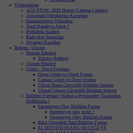
Yönlendirme
AĞUSTOS- 2026 Hekim Çalışma Listeleri
Anlaşmalı Olduğumuz Kurumlar
Hastalarımızın Dikkatine
Nasıl Randevu Alınır ?
Poliklinik Saatleri
Radyoloji Sonuçları
Ziyaretçi Kuralları
İletişim / Ulaşım
İletişim Bilgileri
Telefon Rehberi
Ulaşım Bilgileri
Görüş - Öneri Formları
Hasta Görüş ve Öneri Formu
Çalışan Görüş ve Öneri Formu
Ulusal Hasta Güvenliği Bildirim Sistemi
Ulusal Çalışan Güvenliği Bildirim Sistemi
Bildirim Formları (Yalnızca Personeller Tarafından
Doldurulur.)
İstenmeyen Olay Bildirim Formu
İstenmeyen olay nedir ?
İstenmeyen Olay Bildirim Formu
Bilgi Güvenliği İhlal Bildirim Formu
EL HİJYENİ İNANÇ ÖLÇEĞİ VE