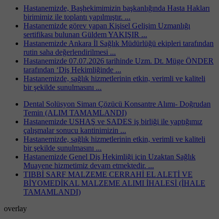
Hastanemizde, Başhekimimizin başkanlığında Hasta Hakları
birimimiz ile toplantı yapılmıştır. ...
Hastanemizde görev yapan Kişisel Gelişim Uzmanlığı
sertifikası bulunan Güldem YAKIŞIR ...
Hastanemizde Ankara İl Sağlık Müdürlüğü ekipleri tarafından
rutin saha değerlendirilmesi ...
Hastanemizde 07.07.2026 tarihinde Uzm. Dt. Müge ÖNDER
tarafından ‘Diş Hekimliğinde ...
Hastanemizde, sağlık hizmetlerinin etkin, verimli ve kaliteli
bir şekilde sunulmasını ...
Dental Solüsyon Siman Çözücü Konsantre Alımı- Doğrudan
Temin (ALIM TAMAMLANDI)
Hastanemizde USHAŞ ve SADES iş birliği ile yaptığımız
çalışmalar sonucu kantinimizin ...
Hastanemizde, sağlık hizmetlerinin etkin, verimli ve kaliteli
bir şekilde sunulmasını ...
Hastanemizde Genel Diş Hekimliği için Uzaktan Sağlık
Muayene hizmetimiz devam etmektedir. ...
TIBBİ SARF MALZEME CERRAHİ EL ALETİ VE
BİYOMEDİKAL MALZEME ALIMI İHALESİ (İHALE
TAMAMLANDI)
overlay