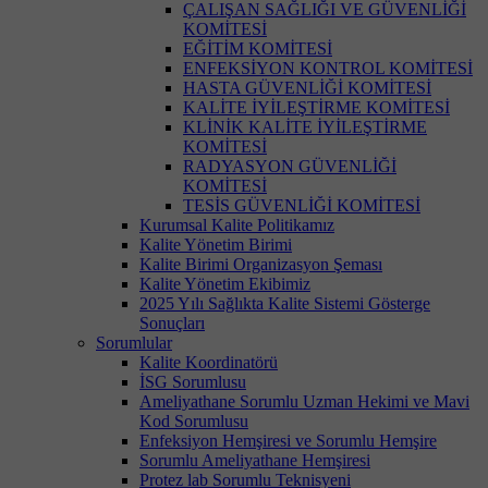
ÇALIŞAN SAĞLIĞI VE GÜVENLİĞİ
KOMİTESİ
EĞİTİM KOMİTESİ
ENFEKSİYON KONTROL KOMİTESİ
HASTA GÜVENLİĞİ KOMİTESİ
KALİTE İYİLEŞTİRME KOMİTESİ
KLİNİK KALİTE İYİLEŞTİRME
KOMİTESİ
RADYASYON GÜVENLİĞİ
KOMİTESİ
TESİS GÜVENLİĞİ KOMİTESİ
Kurumsal Kalite Politikamız
Kalite Yönetim Birimi
Kalite Birimi Organizasyon Şeması
Kalite Yönetim Ekibimiz
2025 Yılı Sağlıkta Kalite Sistemi Gösterge
Sonuçları
Sorumlular
Kalite Koordinatörü
İSG Sorumlusu
Ameliyathane Sorumlu Uzman Hekimi ve Mavi
Kod Sorumlusu
Enfeksiyon Hemşiresi ve Sorumlu Hemşire
Sorumlu Ameliyathane Hemşiresi
Protez lab Sorumlu Teknisyeni