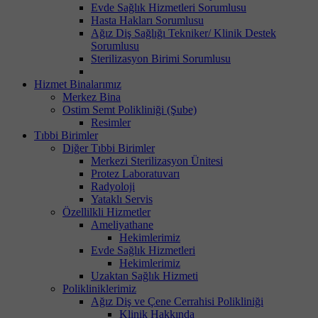
Evde Sağlık Hizmetleri Sorumlusu
Hasta Hakları Sorumlusu
Ağız Diş Sağlığı Tekniker/ Klinik Destek
Sorumlusu
Sterilizasyon Birimi Sorumlusu
Hizmet Binalarımız
Merkez Bina
Ostim Semt Polikliniği (Şube)
Resimler
Tıbbi Birimler
Diğer Tıbbi Birimler
Merkezi Sterilizasyon Ünitesi
Protez Laboratuvarı
Radyoloji
Yataklı Servis
Özellilkli Hizmetler
Ameliyathane
Hekimlerimiz
Evde Sağlık Hizmetleri
Hekimlerimiz
Uzaktan Sağlık Hizmeti
Polikliniklerimiz
Ağız Diş ve Çene Cerrahisi Polikliniği
Klinik Hakkında