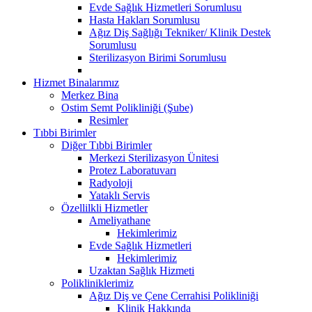
Evde Sağlık Hizmetleri Sorumlusu
Hasta Hakları Sorumlusu
Ağız Diş Sağlığı Tekniker/ Klinik Destek
Sorumlusu
Sterilizasyon Birimi Sorumlusu
Hizmet Binalarımız
Merkez Bina
Ostim Semt Polikliniği (Şube)
Resimler
Tıbbi Birimler
Diğer Tıbbi Birimler
Merkezi Sterilizasyon Ünitesi
Protez Laboratuvarı
Radyoloji
Yataklı Servis
Özellilkli Hizmetler
Ameliyathane
Hekimlerimiz
Evde Sağlık Hizmetleri
Hekimlerimiz
Uzaktan Sağlık Hizmeti
Polikliniklerimiz
Ağız Diş ve Çene Cerrahisi Polikliniği
Klinik Hakkında