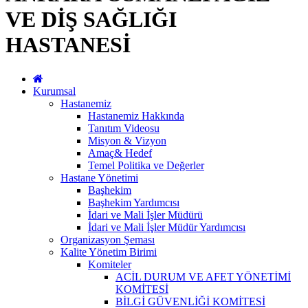
VE DİŞ SAĞLIĞI
HASTANESİ
Kurumsal
Hastanemiz
Hastanemiz Hakkında
Tanıtım Videosu
Misyon & Vizyon
Amaç& Hedef
Temel Politika ve Değerler
Hastane Yönetimi
Başhekim
Başhekim Yardımcısı
İdari ve Mali İşler Müdürü
İdari ve Mali İşler Müdür Yardımcısı
Organizasyon Şeması
Kalite Yönetim Birimi
Komiteler
ACİL DURUM VE AFET YÖNETİMİ
KOMİTESİ
BİLGİ GÜVENLİĞİ KOMİTESİ