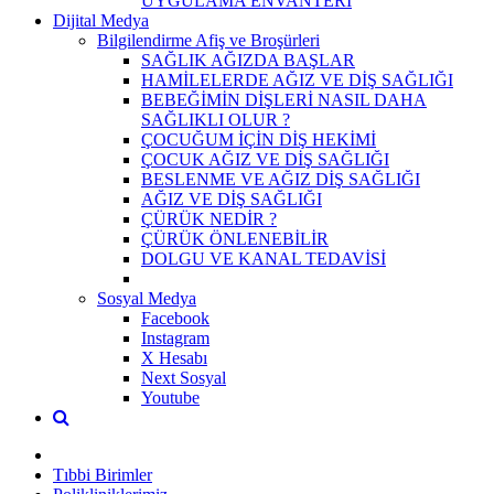
UYGULAMA ENVANTERİ
Dijital Medya
Bilgilendirme Afiş ve Broşürleri
SAĞLIK AĞIZDA BAŞLAR
HAMİLELERDE AĞIZ VE DİŞ SAĞLIĞI
BEBEĞİMİN DİŞLERİ NASIL DAHA
SAĞLIKLI OLUR ?
ÇOCUĞUM İÇİN DİŞ HEKİMİ
ÇOCUK AĞIZ VE DİŞ SAĞLIĞI
BESLENME VE AĞIZ DİŞ SAĞLIĞI
AĞIZ VE DİŞ SAĞLIĞI
ÇÜRÜK NEDİR ?
ÇÜRÜK ÖNLENEBİLİR
DOLGU VE KANAL TEDAVİSİ
Sosyal Medya
Facebook
Instagram
X Hesabı
Next Sosyal
Youtube
Tıbbi Birimler