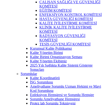
ÇALIŞAN SAĞLIĞI VE GÜVENLİĞİ
KOMİTESİ
EĞİTİM KOMİTESİ
ENFEKSİYON KONTROL KOMİTESİ
HASTA GÜVENLİĞİ KOMİTESİ
KALİTE İYİLEŞTİRME KOMİTESİ
KLİNİK KALİTE İYİLEŞTİRME
KOMİTESİ
RADYASYON GÜVENLİĞİ
KOMİTESİ
TESİS GÜVENLİĞİ KOMİTESİ
Kurumsal Kalite Politikamız
Kalite Yönetim Birimi
Kalite Birimi Organizasyon Şeması
Kalite Yönetim Ekibimiz
2025 Yılı Sağlıkta Kalite Sistemi Gösterge
Sonuçları
Sorumlular
Kalite Koordinatörü
İSG Sorumlusu
Ameliyathane Sorumlu Uzman Hekimi ve Mavi
Kod Sorumlusu
Enfeksiyon Hemşiresi ve Sorumlu Hemşire
Sorumlu Ameliyathane Hemşiresi
Protez lab Sorumlu Teknisyeni