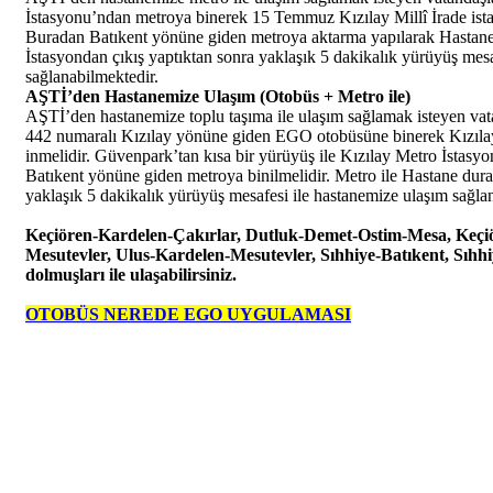
İstasyonu’ndan metroya binerek 15 Temmuz Kızılay Millî İrade ist
Buradan Batıkent yönüne giden metroya aktarma yapılarak Hastane 
İstasyondan çıkış yaptıktan sonra yaklaşık 5 dakikalık yürüyüş mesa
sağlanabilmektedir.
AŞTİ’den Hastanemize Ulaşım (Otobüs + Metro ile)
AŞTİ’den hastanemize toplu taşıma ile ulaşım sağlamak isteyen va
442 numaralı Kızılay yönüne giden EGO otobüsüne binerek Kızıl
inmelidir. Güvenpark’tan kısa bir yürüyüş ile Kızılay Metro İstasyo
Batıkent yönüne giden metroya binilmelidir. Metro ile Hastane dura
yaklaşık 5 dakikalık yürüyüş mesafesi ile hastanemize ulaşım sağla
Keçiören-Kardelen-Çakırlar, Dutluk-Demet-Ostim-Mesa, Keçi
Mesutevler, Ulus-Kardelen-Mesutevler, Sıhhiye-Batıkent, Sıhh
dolmuşları ile ulaşabilirsiniz.
OTOBÜS NEREDE EGO UYGULAMASI