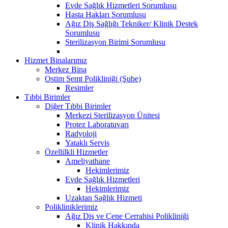
Evde Sağlık Hizmetleri Sorumlusu
Hasta Hakları Sorumlusu
Ağız Diş Sağlığı Tekniker/ Klinik Destek
Sorumlusu
Sterilizasyon Birimi Sorumlusu
Hizmet Binalarımız
Merkez Bina
Ostim Semt Polikliniği (Şube)
Resimler
Tıbbi Birimler
Diğer Tıbbi Birimler
Merkezi Sterilizasyon Ünitesi
Protez Laboratuvarı
Radyoloji
Yataklı Servis
Özellilkli Hizmetler
Ameliyathane
Hekimlerimiz
Evde Sağlık Hizmetleri
Hekimlerimiz
Uzaktan Sağlık Hizmeti
Polikliniklerimiz
Ağız Diş ve Çene Cerrahisi Polikliniği
Klinik Hakkında