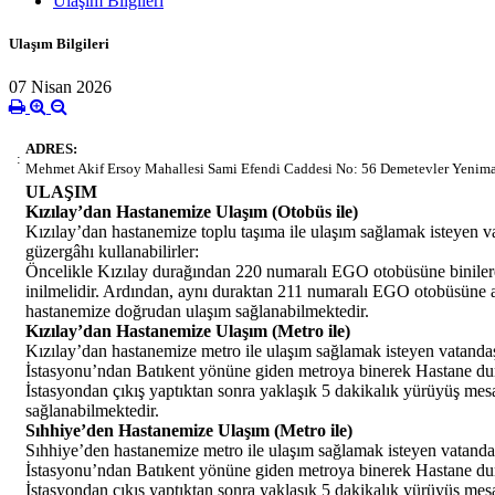
Ulaşım Bilgileri
Ulaşım Bilgileri
07 Nisan 2026
ADRES:
:
Mehmet Akif Ersoy Mahallesi Sami Efendi Caddesi No: 56 Demetevler Yenim
ULAŞIM
Kızılay’dan Hastanemize Ulaşım (Otobüs ile)
Kızılay’dan hastanemize toplu taşıma ile ulaşım sağlamak isteyen v
güzergâhı kullanabilirler:
Öncelikle Kızılay durağından 220 numaralı EGO otobüsüne binile
inilmelidir. Ardından, aynı duraktan 211 numaralı EGO otobüsüne 
hastanemize doğrudan ulaşım sağlanabilmektedir.
Kızılay’dan Hastanemize Ulaşım (Metro ile)
Kızılay’dan hastanemize metro ile ulaşım sağlamak isteyen vatanda
İstasyonu’ndan Batıkent yönüne giden metroya binerek Hastane dur
İstasyondan çıkış yaptıktan sonra yaklaşık 5 dakikalık yürüyüş mesa
sağlanabilmektedir.
Sıhhiye’den Hastanemize Ulaşım (Metro ile)
Sıhhiye’den hastanemize metro ile ulaşım sağlamak isteyen vatanda
İstasyonu’ndan Batıkent yönüne giden metroya binerek Hastane dur
İstasyondan çıkış yaptıktan sonra yaklaşık 5 dakikalık yürüyüş mesa