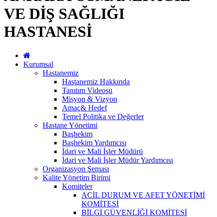
VE DİŞ SAĞLIĞI
HASTANESİ
Kurumsal
Hastanemiz
Hastanemiz Hakkında
Tanıtım Videosu
Misyon & Vizyon
Amaç& Hedef
Temel Politika ve Değerler
Hastane Yönetimi
Başhekim
Başhekim Yardımcısı
İdari ve Mali İşler Müdürü
İdari ve Mali İşler Müdür Yardımcısı
Organizasyon Şeması
Kalite Yönetim Birimi
Komiteler
ACİL DURUM VE AFET YÖNETİMİ
KOMİTESİ
BİLGİ GÜVENLİĞİ KOMİTESİ