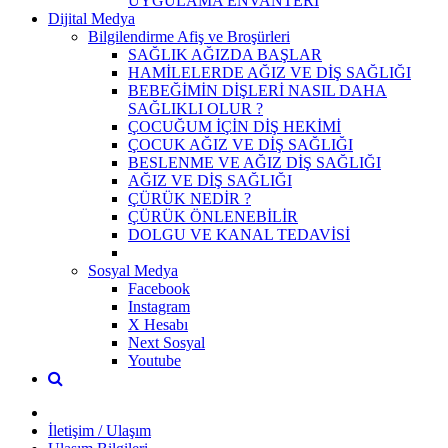
UYGULAMA ENVANTERİ
Dijital Medya
Bilgilendirme Afiş ve Broşürleri
SAĞLIK AĞIZDA BAŞLAR
HAMİLELERDE AĞIZ VE DİŞ SAĞLIĞI
BEBEĞİMİN DİŞLERİ NASIL DAHA
SAĞLIKLI OLUR ?
ÇOCUĞUM İÇİN DİŞ HEKİMİ
ÇOCUK AĞIZ VE DİŞ SAĞLIĞI
BESLENME VE AĞIZ DİŞ SAĞLIĞI
AĞIZ VE DİŞ SAĞLIĞI
ÇÜRÜK NEDİR ?
ÇÜRÜK ÖNLENEBİLİR
DOLGU VE KANAL TEDAVİSİ
Sosyal Medya
Facebook
Instagram
X Hesabı
Next Sosyal
Youtube
İletişim / Ulaşım