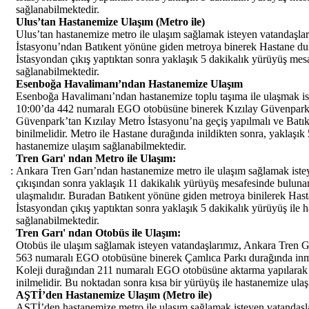
sağlanabilmektedir.
Ulus’tan Hastanemize Ulaşım (Metro ile)
Ulus’tan hastanemize metro ile ulaşım sağlamak isteyen vatandaşla
İstasyonu’ndan Batıkent yönüne giden metroya binerek Hastane dur
İstasyondan çıkış yaptıktan sonra yaklaşık 5 dakikalık yürüyüş mesa
sağlanabilmektedir.
Esenboğa Havalimanı’ndan Hastanemize Ulaşım
Esenboğa Havalimanı’ndan hastanemize toplu taşıma ile ulaşmak ist
10:00’da 442 numaralı EGO otobüsüne binerek Kızılay Güvenpark 
Güvenpark’tan Kızılay Metro İstasyonu’na geçiş yapılmalı ve Batı
binilmelidir. Metro ile Hastane durağında inildikten sonra, yaklaşık
hastanemize ulaşım sağlanabilmektedir.
Tren Garı' ndan Metro ile Ulaşım:
:
Ankara Tren Garı’ndan hastanemize metro ile ulaşım sağlamak istey
çıkışından sonra yaklaşık 11 dakikalık yürüyüş mesafesinde bulun
ulaşmalıdır. Buradan Batıkent yönüne giden metroya binilerek Hasta
İstasyondan çıkış yaptıktan sonra yaklaşık 5 dakikalık yürüyüş ile 
sağlanabilmektedir.
Tren Garı' ndan Otobüs ile Ulaşım:
Otobüs ile ulaşım sağlamak isteyen vatandaşlarımız, Ankara Tren G
563 numaralı EGO otobüsüne binerek Çamlıca Parkı durağında inme
Koleji durağından 211 numaralı EGO otobüsüne aktarma yapılarak
inilmelidir. Bu noktadan sonra kısa bir yürüyüş ile hastanemize ula
AŞTİ’den Hastanemize Ulaşım (Metro ile)
AŞTİ’den hastanemize metro ile ulaşım sağlamak isteyen vatandaş