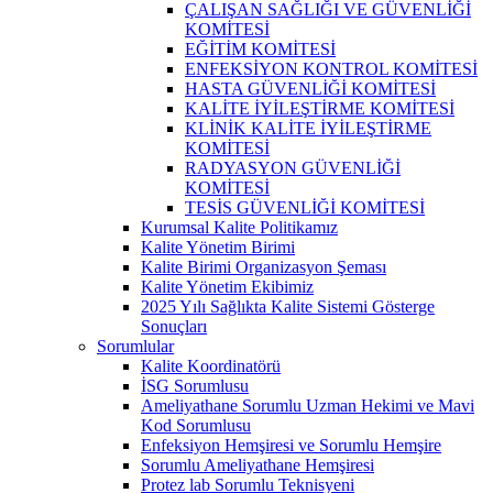
ÇALIŞAN SAĞLIĞI VE GÜVENLİĞİ
KOMİTESİ
EĞİTİM KOMİTESİ
ENFEKSİYON KONTROL KOMİTESİ
HASTA GÜVENLİĞİ KOMİTESİ
KALİTE İYİLEŞTİRME KOMİTESİ
KLİNİK KALİTE İYİLEŞTİRME
KOMİTESİ
RADYASYON GÜVENLİĞİ
KOMİTESİ
TESİS GÜVENLİĞİ KOMİTESİ
Kurumsal Kalite Politikamız
Kalite Yönetim Birimi
Kalite Birimi Organizasyon Şeması
Kalite Yönetim Ekibimiz
2025 Yılı Sağlıkta Kalite Sistemi Gösterge
Sonuçları
Sorumlular
Kalite Koordinatörü
İSG Sorumlusu
Ameliyathane Sorumlu Uzman Hekimi ve Mavi
Kod Sorumlusu
Enfeksiyon Hemşiresi ve Sorumlu Hemşire
Sorumlu Ameliyathane Hemşiresi
Protez lab Sorumlu Teknisyeni