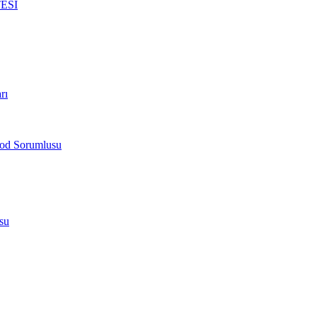
ESİ
rı
od Sorumlusu
su