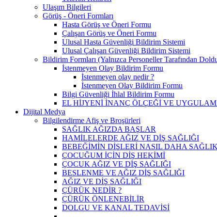
Ulaşım Bilgileri
Görüş - Öneri Formları
Hasta Görüş ve Öneri Formu
Çalışan Görüş ve Öneri Formu
Ulusal Hasta Güvenliği Bildirim Sistemi
Ulusal Çalışan Güvenliği Bildirim Sistemi
Bildirim Formları (Yalnızca Personeller Tarafından Doldu
İstenmeyen Olay Bildirim Formu
İstenmeyen olay nedir ?
İstenmeyen Olay Bildirim Formu
Bilgi Güvenliği İhlal Bildirim Formu
EL HİJYENİ İNANÇ ÖLÇEĞİ VE UYGULA
Dijital Medya
Bilgilendirme Afiş ve Broşürleri
SAĞLIK AĞIZDA BAŞLAR
HAMİLELERDE AĞIZ VE DİŞ SAĞLIĞI
BEBEĞİMİN DİŞLERİ NASIL DAHA SAĞLIK
ÇOCUĞUM İÇİN DİŞ HEKİMİ
ÇOCUK AĞIZ VE DİŞ SAĞLIĞI
BESLENME VE AĞIZ DİŞ SAĞLIĞI
AĞIZ VE DİŞ SAĞLIĞI
ÇÜRÜK NEDİR ?
ÇÜRÜK ÖNLENEBİLİR
DOLGU VE KANAL TEDAVİSİ