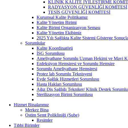
KLİNİK KALİTE İYİLEŞTİRME KOMİT
RADYASYON GÜVENLİĞİ KOMİTESİ
TESİS GÜVENLİĞİ KOMİTESİ
Kurumsal Kalite Politikamız
Kalite Yönetim Birimi
Kalite Birimi Organizasyon Şeması
Kalite Yönetim Ekibimiz
2025 Yılı Sağlıkta Kalite Sistemi Gösterge Sonuçla
Sorumlular
Kalite Koordinatörü
İSG Sorumlusu
Ameliyathane Sorumlu Uzman Hekimi ve Mavi K
Enfeksiyon Hemşiresi ve Sorumlu Hemşire
Sorumlu Ameliyathane Hemşiresi
Protez lab Sorumlu Teknisyeni
Evde Sağlık Hizmetleri Sorumlusu
Hasta Hakları Sorumlusu
Ağız Diş Sağlığı Tekniker/ Klinik Destek Sorumlu
Sterilizasyon Birimi Sorumlusu
Hizmet Binalarımız
Merkez Bina
Ostim Semt Polikliniği (Şube)
Resimler
Tıbbi Birimler