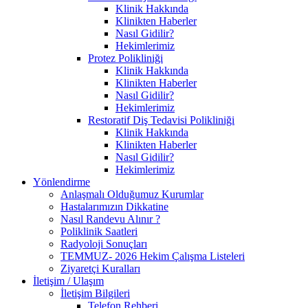
Klinik Hakkında
Klinikten Haberler
Nasıl Gidilir?
Hekimlerimiz
Protez Polikliniği
Klinik Hakkında
Klinikten Haberler
Nasıl Gidilir?
Hekimlerimiz
Restoratif Diş Tedavisi Polikliniği
Klinik Hakkında
Klinikten Haberler
Nasıl Gidilir?
Hekimlerimiz
Yönlendirme
Anlaşmalı Olduğumuz Kurumlar
Hastalarımızın Dikkatine
Nasıl Randevu Alınır ?
Poliklinik Saatleri
Radyoloji Sonuçları
TEMMUZ- 2026 Hekim Çalışma Listeleri
Ziyaretçi Kuralları
İletişim / Ulaşım
İletişim Bilgileri
Telefon Rehberi