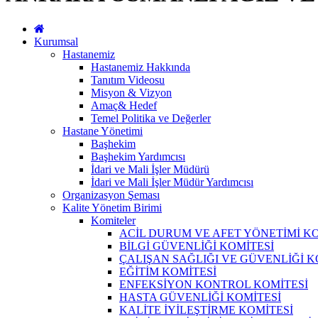
Kurumsal
Hastanemiz
Hastanemiz Hakkında
Tanıtım Videosu
Misyon & Vizyon
Amaç& Hedef
Temel Politika ve Değerler
Hastane Yönetimi
Başhekim
Başhekim Yardımcısı
İdari ve Mali İşler Müdürü
İdari ve Mali İşler Müdür Yardımcısı
Organizasyon Şeması
Kalite Yönetim Birimi
Komiteler
ACİL DURUM VE AFET YÖNETİMİ KO
BİLGİ GÜVENLİĞİ KOMİTESİ
ÇALIŞAN SAĞLIĞI VE GÜVENLİĞİ K
EĞİTİM KOMİTESİ
ENFEKSİYON KONTROL KOMİTESİ
HASTA GÜVENLİĞİ KOMİTESİ
KALİTE İYİLEŞTİRME KOMİTESİ