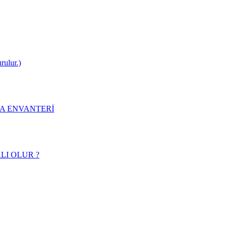
rulur.)
MA ENVANTERİ
LI OLUR ?