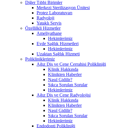
Diğer Tıbbi Birimler
Merkezi Sterilizasyon Ünitesi
Protez Laboratuvarı
Radyoloji
Yataklı Servis
Özellilkli Hizmetler
Ameliyathane
Hekimlerimiz
Evde Sağlık Hizmetleri
Hekimlerimiz
Uzaktan Sağlık Hizmeti
Polikliniklerimiz
Ağız Diş ve Çene Cerrahisi Polikliniği
Klinik Hakkında
Klinikten Haberler
Nasıl Gidilir?
Sıkca Sorulan Sorular
Hekimlerimiz
Ağız Diş ve Çene Radyolojisi
Klinik Hakkında
Klinikten Haberler
Nasıl Gidilir?
Sıkca Sorulan Sorular
Hekimlerimiz
Endodonti Polikliniği