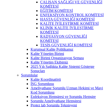
ÇALIŞAN SAĞLIĞI VE GÜVENLİĞİ
KOMİTESİ
EĞİTİM KOMİTESİ
ENFEKSİYON KONTROL KOMİTESİ
HASTA GÜVENLİĞİ KOMİTESİ
KALİTE İYİLEŞTİRME KOMİTESİ
KLİNİK KALİTE İYİLEŞTİRME
KOMİTESİ
RADYASYON GÜVENLİĞİ
KOMİTESİ
TESİS GÜVENLİĞİ KOMİTESİ
Kurumsal Kalite Politikamız
Kalite Yönetim Birimi
Kalite Birimi Organizasyon Şeması
Kalite Yönetim Ekibimiz
2025 Yılı Sağlıkta Kalite Sistemi Gösterge
Sonuçları
Sorumlular
Kalite Koordinatörü
İSG Sorumlusu
Ameliyathane Sorumlu Uzman Hekimi ve Mavi
Kod Sorumlusu
Enfeksiyon Hemşiresi ve Sorumlu Hemşire
Sorumlu Ameliyathane Hemşiresi
Protez lab Sorumlu Teknisyeni