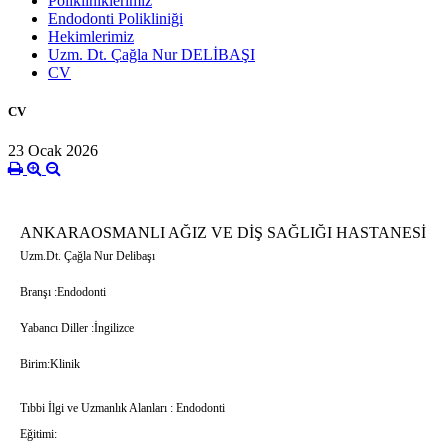
Polikliniklerimiz
Endodonti Polikliniği
Hekimlerimiz
Uzm. Dt. Çağla Nur DELİBAŞI
CV
CV
23 Ocak 2026
ANKARA
OSMANLI AĞIZ VE DİŞ SAĞLIĞI HASTANESİ
Uzm.Dt. Çağla Nur Delibaşı
Branşı :Endodonti
Yabancı Diller :İngilizce
Birim:Klinik
Tıbbi İlgi ve Uzmanlık Alanları : Endodonti
Eğitimi: